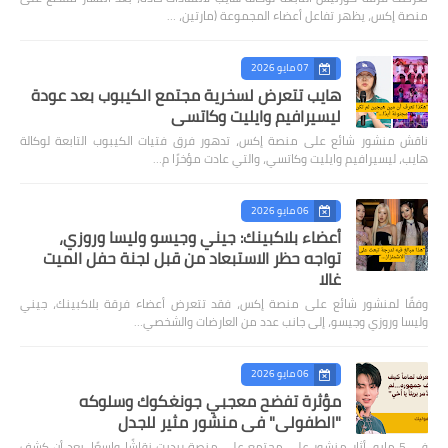
منصة إكس، يظهر تفاعل أعضاء المجموعة (مارتين، …
07 مايو 2026
هايب تتعرض لسخرية مجتمع الكيبوب بعد عودة
ليسيرافيم وايليت وكاتسي
ناقش منشور شائع على منصة إكس، تدهور فرق فتيات الكيبوب التابعة لوكالة
هايب، ليسيرافيم وايليت وكاتسي، والتي عادت مؤخرًا م…
06 مايو 2026
أعضاء بلاكبينك: جيني وجيسو وليسا وروزي،
تواجه حظر الاستبعاد من قبل لجنة حفل الميت
غالا
وفقًا لمنشور شائع على منصة إكس، فقد تتعرض أعضاء فرقة بلاكبينك، جيني
وليسا وروزي وجيسو، إلى جانب عدد من العارضات والشخصي…
06 مايو 2026
مؤثرة تفضح معجبي جونغكوك وسلوكه
"الطفولي" في منشور مثير للجدل
في 5 مايو، أثار منشور على مجتمع على منصة ريديت نقاشًا واسعًا، بعد أن كشف