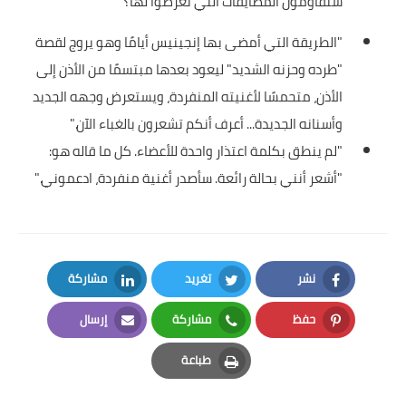
ستقاومون المضايقات التي تعرضوا لها؟"
"الطريقة التي أمضى بها إنجينيس أيامًا وهو يروج لقصة
"طرده وحزنه الشديد" ليعود بعدها مبتسمًا من الأذن إلى
الأذن، متحمسًا لأغنيته المنفردة، ويستعرض وجهه الجديد
وأسنانه الجديدة... أعرف أنكم تشعرون بالغباء الآن."
"لم ينطق بكلمة اعتذار واحدة للأعضاء. كل ما قاله هو:
"أشعر أنني بحالة رائعة. سأصدر أغنية منفردة، ادعموني."
نشر
تغريد
مشاركة
LinkedIn
Twitter
Facebook
حفظ
مشاركة
إرسال
Email
Whatsapp
Pinterest
طباعة
Print