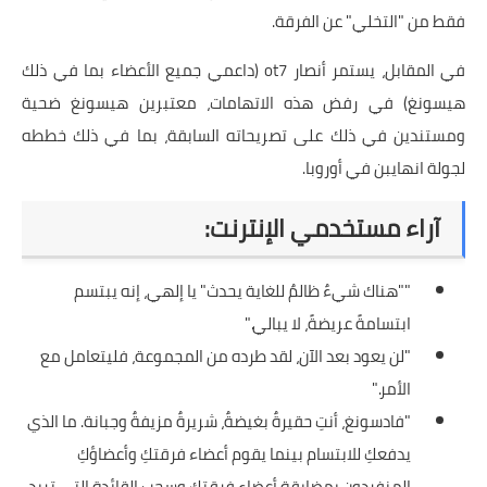
فقط من "التخلي" عن الفرقة.
في المقابل، يستمر أنصار ot7 (داعمي جميع الأعضاء بما في ذلك
هيسونغ) في رفض هذه الاتهامات، معتبرين هيسونغ ضحية
ومستندين في ذلك على تصريحاته السابقة، بما في ذلك خططه
لجولة انهايبن في أوروبا.
آراء مستخدمي الإنترنت:
""هناك شيءٌ ظالمٌ للغاية يحدث" يا إلهي، إنه يبتسم
ابتسامةً عريضةً، لا يبالي."
"لن يعود بعد الآن، لقد طرده من المجموعة، فليتعامل مع
الأمر."
"فادسونغ، أنتِ حقيرةٌ بغيضةٌ، شريرةٌ مزيفةٌ وجبانة. ما الذي
يدفعكِ للابتسام بينما يقوم أعضاء فرقتكِ وأعضاؤكِ
المنفردون بمضايقة أعضاء فرقتكِ وسحب القائدة التي تريد