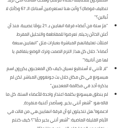
تنظيف فوضاكِ؟ وأنتِ هنا تستعرضين أسنانكِ الـ 67 وكأنكِ لا
تُبالين؟"
"مرّ ستة من أعضاء فرقة انهايبن بـ 21 يومًا عصيبة. منذ أن
أعلن الخائن رحيله، تعرضوا للمقاطعة والتحليل المفرط.
امتلأت تعليقاتهم المباشرة بعبارات مثل "انهايبن سبعة
أعضاء". خلال كل هذا، التزم الصمت وترك الوضع يتفاقم. يا
لها من أنانية!"
"لا، لأنني لا أستطيع نسيان كيف كان المعجبون يكررون اسم
هيسونغ في كل مكان خلال بث جونغوون المباشر، لكن لم
يذكره أحد في مكالمة المعجبين."
لم ينطق هيسونغ بكلمة اعتذار واحدة للأعضاء الستة. كل ما
قاله هو: "أشعر أنني بخير، وسأصدر أغنية منفردة،
ادعموه".هل تتخيلون لو أن فرقة انهايبن هي من قالت في
الأيام القليلة الماضية: "أشعر أنني بخير حقًا"؟ كيف كنتم