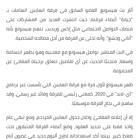
أثار بث هيسونغ، العضو السابق في فرقة انهايبن، اتهامات بـ
"خيانة" أعضاء فرقته، حيث انتشرت العديد من المشاركات على
منصات التواصل الاجتماعي مثل إكس وريديت، تتهم هيسونغ بأنه
"أناني وجشع"، وأنه تخلى عن الفرقة من أجل مصالحه الشخصية.
في البث المباشر، تواصل هيسونغ مع معجبيه وهو يظهر ابتسامة
واسعة، متجنبًا الحديث عن أي تفاصيل تتعلق برحيله المفاجئ عن
المجموعة.
ظهر هيسونغ لأول مرة مع فرقة انهايبن، التي تأسست عبر برنامج
"آي-لاند" في 2020، كمغني رئيسي للفرقة وقائد غير رسمي، وقد
ساهم في نجاح الفرقة موسيقيًا.
إلا أن إعلانه المفاجئ، وخلال جدول انهايبن المزدحم، ومع تبقي عام
واحد فقط على تجديد العقود، وضع أعضاء الفرقة المتبقون تحت
ضغط كبير. بينما أكد استعداداته لطرح ألبوم جديد في غضون أيام