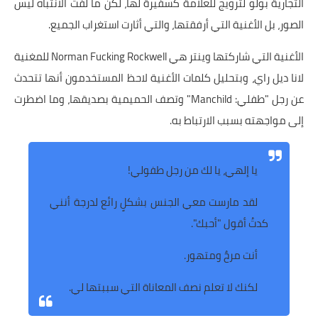
التجارية بولو لترويج للعلامة كسفيرة لها، لكن ما لفت الانتباه ليس
الصور، بل الأغنية التي أرفقتها، والتي أثارت استغراب الجميع.
الأغنية التي شاركتها وينتر هي Norman Fucking Rockwell للمغنية
لانا ديل راي، وبتحليل كلمات الأغنية لاحظ المستخدمون أنها تتحدث
عن رجل "طفلي: Manchild" وتصف الحميمية بصديقها، وما اضطرت
إلى مواجهته بسبب الارتباط به.
يا إلهي، يا لك من رجل طفولي!
لقد مارست معي الجنس بشكلٍ رائع لدرجة أنني
كدتُ أقول "أحبك".
أنت مرحٌ ومتهور.
لكنك لا تعلم نصف المعاناة التي سببتها لي.