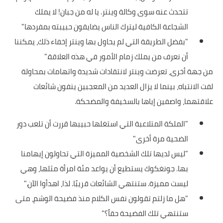
تتحدث عنه سوى وكالة وينتر. يا له من جبان! لا يملك
الشجاعة الكافية ليترك الناس يضايقون حبيبته بمفردها"
"بفضل الطريقة التي لم يحاول بها وينتر إخفاء ذلك، يمكننا
أن نعرف من يملك زمام الأمور في هذه العلاقة."
من جهة أخرى، تعرضت وينتر لانتقادات شديدة واتهامات بمحاولة
لفت الانتباه، بينما لا يزال العديد من المعجبين ينفون شائعات
علاقتهما، واصفين إياها بالسخيفة والمضحكة.
"الملكة المتلاعبة التي استغلها حبيبها قررت أن تلعب دور
الضحية مرة أخرى"
"ليس لديها تلك الشخصية المميزة التي تحاولون إيهامنا
بها. جونغكوك يستطيع أن يواعد مئة امرأة مثلها، وهي
ليست مميزة. ستنتهي الشائعات قريبًا. لذا، اهدأوا الآن."
"هل ما زلتم تقولون نفس الكلام منذ فضيحة الوشم، متى
ستنتهي تلك الفضيحة حقاً؟"