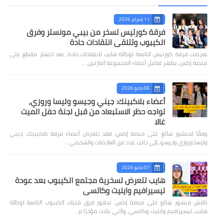
11 فبراير 2026
فرقة كورتيس تسخر من بيبي مونستر وفرق
الكيبوب وتتلقى انتقادات حادة
تعرضت فرقة كورتيس التابعة لوكالة هايب لانتقادات حادة، بعد انتشار مقطع على
منصة إكس، يظهر تفاعل أعضاء المجموعة (مارتين، …
06 مايو 2026
أعضاء بلاكبينك: جيني وجيسو وليسا وروزي،
تواجه حظر الاستبعاد من قبل لجنة حفل الميت
غالا
وفقًا لمنشور شائع على منصة إكس، فقد تتعرض أعضاء فرقة بلاكبينك، جيني
وليسا وروزي وجيسو، إلى جانب عدد من العارضات والشخصي…
07 مايو 2026
هايب تتعرض لسخرية مجتمع الكيبوب بعد عودة
ليسيرافيم وايليت وكاتسي
ناقش منشور شائع على منصة إكس، تدهور فرق فتيات الكيبوب التابعة لوكالة
هايب، ليسيرافيم وايليت وكاتسي، والتي عادت مؤخرًا م…