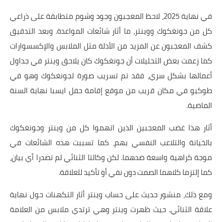
في نهاية 2025، لاحظ المعجبون وجود وشوم متطابقة على ذراعي
كل من جونغكوك ووينتر، ما أثار شائعات المواعدة. وبعد التدقيق
كشف المعجبون عن المزيد من الأدلة مثل الملابس والإكسسوارات
كما زعمت بعض التحليلات أن جونغكوك كان يلاحق وينتر في جداول
أعمالها بشكل سري، فقد تم تسريب صورة لجونغكوك وهو في
طوكيو في مكان قريب من موقع إقامة حفل ايسبا نهاية السنة
الماضية.
أثار هذا غضب المعجبين الذين اتهموا كل من وينتر وجونغكوك
بالخيانة والتلاعب النفسي بهم، كما تسببت هذه الشائعات في
موجة كراهية واسعة ضدهما. لكن وكالتا الثنائي لم تصدرا أي بيان،
كما إلتزما كلاهما الصمت دون نفي أو تأكيد للعلاقة.
ومع ذلك، منشور حديث على حساب وينتر أثار التكهنات حول نهاية
علاقة الثنائي. حيث ظهرت وينتر وهي ترتدي ملابس من العلامة