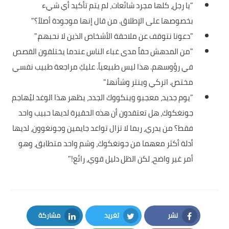
"يا رجل، كلها مجرد شائعات، لم يتم تأكيد أي شيء
بخصوصها على الإطلاق. من قال إنها موجودة أصلاً؟"
"دعونا نتوقف عن ملاحقة الأشخاص الذين لا نحبهم."
"من المدهش حقاً مدى غباء الناس عندما يختلقون القصص
في رؤوسهم. هذا ليس طبيعياً. عليكِ مراجعة طبيب نفسي
مختص. اتركي وينتر وشأنها."
"يوم جديد، معجبو وينكووك الجدد، يظهر هذا الوغد ليُهاجم
جونغكوك، هل تعتقدون أن هذه الحقيرة لديها حبيب واحد
فقط؟ من يدري، ربما لا تزال تواعد جايمين وجونغوون، لديها
أدلة أكثر معهما من جونغكوك، وشم واحد متطابق، وهو
أمر غير واضح، لكن الظل دليل قوي، رائع!"
نشر
تغريد
مشاركة
LinkedIn
Twitter
Facebook