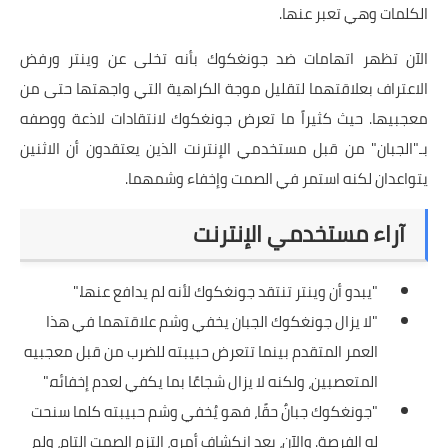
الكلمات وهي تعبر عنها.
الآن تظهر اتهامات ضد جونغكوك بأنه تخلى عن وينتر ورفض
الاعتراف بعلاقتهما لتقليل موجة الكراهية التي واجهتها حتى من
معجبيها. حيث كثيراً ما تعرض جونغكوك لانتقادات لاذعة ووصفه
بـ"الجبان" من قبل مستخدمي الإنترنت الذين يعتقدون أن الاثنين
يتواعدان لكنه استمر في الصمت وإخفاء وشمهما.
آراء مستخدمي الإنترنت
"يبدو أن وينتر تنتقد جونغكوك لأنه لم يدافع عنها."
"لا يزال جونغكوك الجبان يخفي وشم علاقتهما في هذا
العمر المتقدم بينما تتعرض حبيبته للضرب من قبل معجبيه
المتعصبين، ولكنه لا يزال شجاعًا بما يكفي لعدم إخفائه."
"جونغكوك جبانٌ حقًا، فهو يُخفي وشم حبيبته كلما سنحت
له الفرصة. والآن، بعد انكشاف أمره، التزم الصمت التام، ولم