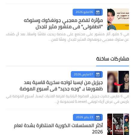
06 مايو 2026
مؤثرة تفضح معجبي جونغكوك وسلوكه
"الطفولي" في منشور مثير للجدل
في 5 مايو، أثار منشور على مجتمع على منصة ريديت نقاشًا واسعًا، بعد أن كشف
عن سلوك معجبي جونغكوك المثير للجدل. وفقًا للمن…
مشاركات ساخنة
07 مارس 2026
جيزيل من ايسبا تواجه سخرية قاسية بعد
ظهورها بـ "وجه جديد" في أسبوع الموضة
في 6 مارس، حضرت جيزيل، العضوة اليابانية لفرقة الفتيات ايسبا، أسبوع الموضة في
باريس في عرض أزياء لويفي (Loewe) لمجموعة خ…
23 يناير 2026
أكثر المسلسلات الكورية المنتظرة بشدة لعام
2026